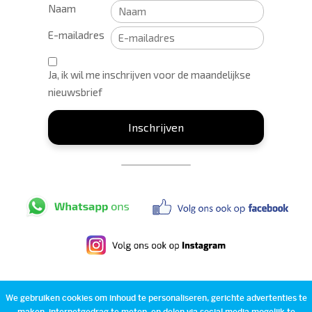
Naam
E-mailadres
Ja, ik wil me inschrijven voor de maandelijkse
nieuwsbrief
Inschrijven
Veldhuisweg 1-14 | 7955 PP IJhorst | T:
(0522) 44 11 80
| KVK:
We gebruiken cookies om inhoud te personaliseren, gerichte advertenties te
56027915